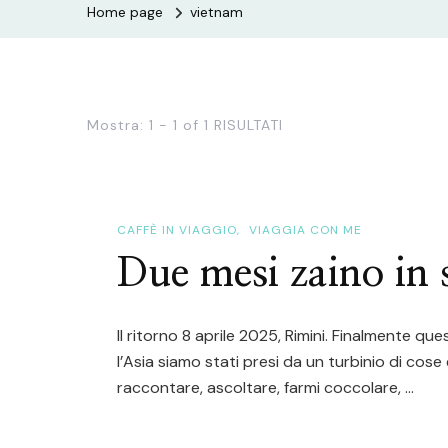
Home page
vietnam
Mostra: 1 - 1 of 1 RISULTATI
CAFFÈ IN VIAGGIO
VIAGGIA CON ME
Due mesi zaino in s
Il ritorno 8 aprile 2025, Rimini. Finalmente 
l’Asia siamo stati presi da un turbinio di cos
raccontare, ascoltare, farmi coccolare, …