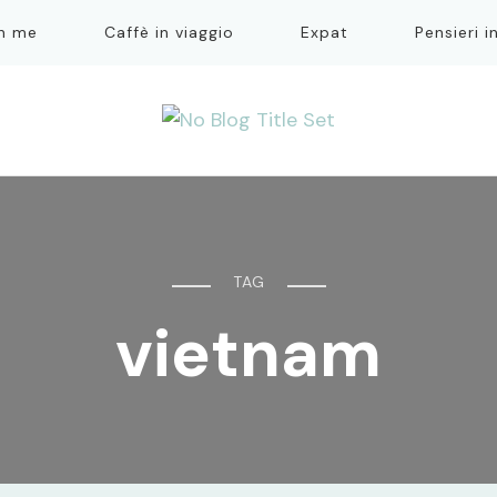
on me
Caffè in viaggio
Expat
Pensieri i
TAG
vietnam