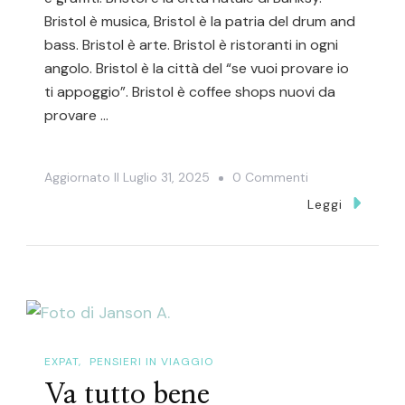
Bristol è musica, Bristol è la patria del drum and
bass. Bristol è arte. Bristol è ristoranti in ogni
angolo. Bristol è la città del “se vuoi provare io
ti appoggio”. Bristol è coffee shops nuovi da
provare …
Su
Aggiornato Il
Luglio 31, 2025
0 Commenti
I
Leggi
Migliori
Speciality
Coffee
Shops
Di
Bristol
EXPAT
PENSIERI IN VIAGGIO
Va tutto bene