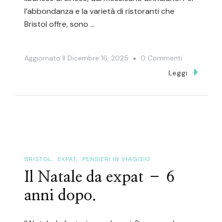
l’abbondanza e la varietà di ristoranti che
Bristol offre, sono …
Su
Aggiornato Il
Dicembre 16, 2025
0 Commenti
Migliori
Leggi
Ristoranti
A
Bristol
BRISTOL
EXPAT
PENSIERI IN VIAGGIO
Il Natale da expat – 6
anni dopo.