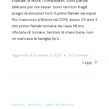
Il Natale, le feste, i compleanni. Sono parole
delicate per noi expat. Sono territori fragili
pregni di emozioni forti. Il primo Natale da expat
l’ho trascorso a Bristol nel 2019, avevo 25 anni. Il
mio primo Natale lontana da casa. Mi ero
rifiutata di tornare. Sentivo di stare bene, non
mi mancava la famiglia (ero …
Su
Aggiornato Il
Dicembre 3, 2025
0 Commenti
Il
Leggi
Natale
Da
Expat
–
6
Anni
BRISTOL
BRISTOL
CAFFÈ IN VIAGGIO