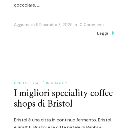
coccolare, …
Su
Aggiornato Il
Dicembre 3, 2025
0 Commenti
Due
Leggi
Mesi
Zaino
In
Spalla
In
Asia:
BRISTOL
CAFFÈ IN VIAGGIO
Il
I migliori speciality coffee
Mio
shops di Bristol
Viaggio
Bristol è una citta in continuo fermento. Bristol
è graffiti. Bristol è la città natale di Banksy.